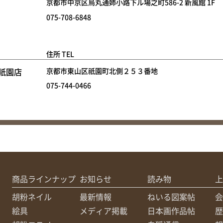
京都市中京区烏丸通姉小路下ル場之町586-2 新風館 1F
075-708-6848
住所 TEL
祇園店
京都市東山区祇園町北側２５３番地
075-744-0466
商品ラインナップ
お知らせ
読み物
上
胡粉ネイル
最新情報
ねいる図案帖
会
絵具
メディア掲載
日本画作品帖
歴