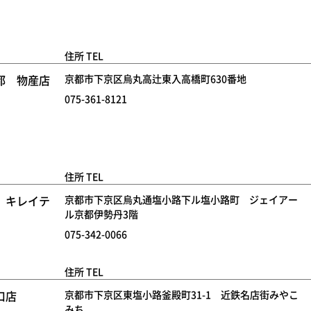
住所 TEL
都 物産店
京都市下京区烏丸高辻東入高橋町630番地
075-361-8121
住所 TEL
 キレイテ
京都市下京区烏丸通塩小路下ル塩小路町 ジェイアー
ル京都伊勢丹3階
075-342-0066
住所 TEL
口店
京都市下京区東塩小路釜殿町31-1 近鉄名店街みやこ
みち