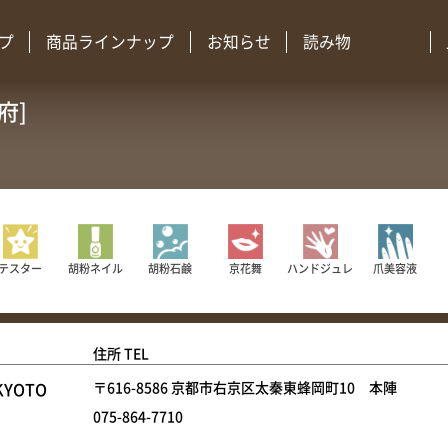
プ
商品ラインナップ
お知らせ
読み物
府]
胡粉ネイル
胡粉石鹸
京花舞
ハンドジュレ
爪美容液
テスター
住所 TEL
YOTO
〒616-8586 京都市右京区太秦東蜂岡町10 本陣
075-864-7710