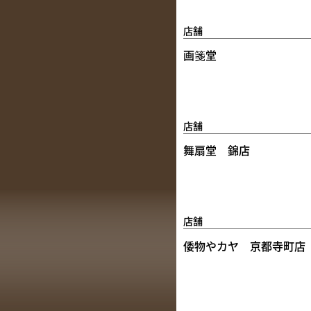
店舗
画箋堂
店舗
舞扇堂 錦店
店舗
倭物やカヤ 京都寺町店