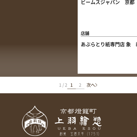
ビームスジャパン 京都
店舗
あぶらとり紙専門店 象 
1 / 2
1
2
次へ