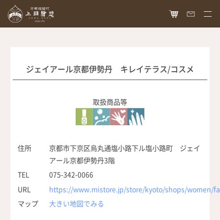
HOME
オンラインショップ
ジェイアール京都伊勢丹 キレイテラス/コスメ
商品ラインナップ
胡粉ネイル
取扱商品等
お知らせ
絵具
最新情報
読み物
胡粉コスメ
メディア掲載
ねいる図案帖
上羽絵惣について
住所
京都市下京区烏丸通塩小路下ル塩小路町 ジェイ
京花舞
アール京都伊勢丹3階
日本画作品帖
会社概要
お問い合わせ
TEL
075-342-0066
胡粉石鹸
白狐通信
想い
URL
https://www.mistore.jp/store/kyoto/shops/women/fa
カタログ請求
瑞々
マップ
大きい地図でみる
歴史
爪美容液
個人情報保護