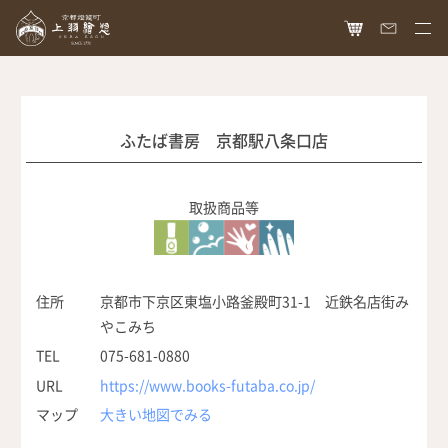
HOME
オンラインショップ
ふたば書房 京都駅八条口店
商品ラインナップ
胡粉ネイル
取扱商品等
お知らせ
絵具
最新情報
読み物
胡粉コスメ
メディア掲載
ねいる図案帖
上羽絵惣について
住所
京都市下京区東塩小路釜殿町31-1 近鉄名店街み
京花舞
やこみち
日本画作品帖
会社概要
お問い合わせ
TEL
075-681-0880
胡粉石鹸
白狐通信
想い
URL
https://www.books-futaba.co.jp/
カタログ請求
瑞々
マップ
大きい地図でみる
歴史
爪美容液
個人情報保護