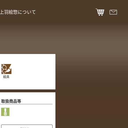
上羽絵惣について
絵具
取扱商品等