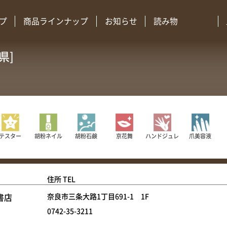
プ
商品ラインナップ
お知らせ
読み物
県]
胡粉ネイル
胡粉石鹸
京花舞
ハンドジュレ
爪美容液
テスター
住所 TEL
書店
奈良市三条大路1丁目691-1 1F
0742-35-3211