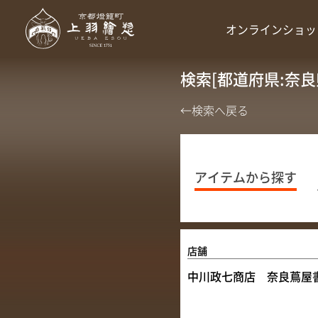
オンラインショッ
検索[都道府県:奈良
←検索へ戻る
アイテムから探す
店舗
中川政七商店 奈良蔦屋