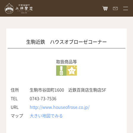
HOME
オンラインショップ
生駒近鉄 ハウスオブローゼコーナー
商品ラインナップ
胡粉ネイル
取扱商品等
お知らせ
絵具
最新情報
読み物
胡粉コスメ
メディア掲載
ねいる図案帖
上羽絵惣について
住所
生駒市谷田町1600 近鉄百貨店生駒店5F
京花舞
TEL
0743-73-7536
日本画作品帖
会社概要
お問い合わせ
胡粉石鹸
URL
http://www.houseofrose.co.jp/
白狐通信
想い
マップ
大きい地図でみる
カタログ請求
瑞々
歴史
爪美容液
個人情報保護