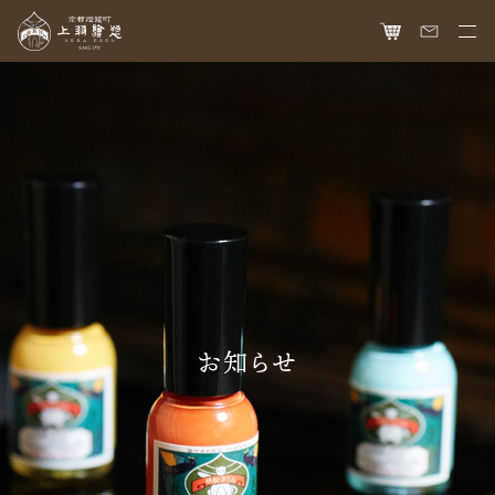
HOME
オンラインショップ
商品ラインナップ
胡粉ネイル
お知らせ
絵具
最新情報
読み物
胡粉コスメ
メディア掲載
ねいる図案帖
上羽絵惣について
京花舞
お知らせ
日本画作品帖
会社概要
お問い合わせ
胡粉石鹸
白狐通信
想い
カタログ請求
瑞々
歴史
爪美容液
個人情報保護