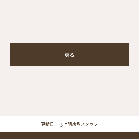
戻る
更新日： @上羽絵惣スタッフ