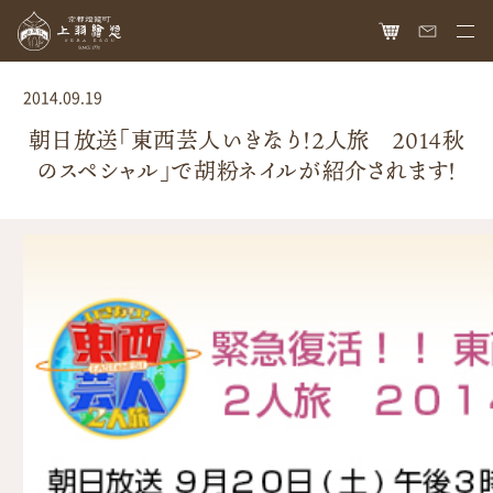
HOME
2014.09.19
オンラインショップ
朝日放送「東西芸人いきなり！２人旅 ２０１４秋
のスペシャル」で胡粉ネイルが紹介されます！
商品ラインナップ
胡粉ネイル
お知らせ
絵具
最新情報
読み物
胡粉コスメ
メディア掲載
ねいる図案帖
上羽絵惣について
京花舞
日本画作品帖
会社概要
お問い合わせ
胡粉石鹸
白狐通信
想い
カタログ請求
瑞々
歴史
爪美容液
個人情報保護