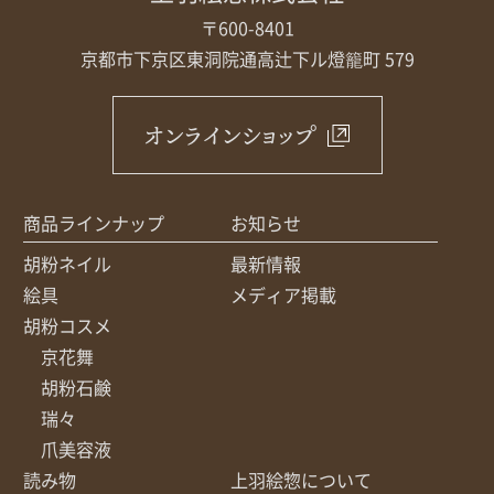
〒600-8401
京都市下京区東洞院通高辻下ル
燈籠町 579
オンラインショップ
商品ラインナップ
お知らせ
胡粉ネイル
最新情報
絵具
メディア掲載
胡粉コスメ
京花舞
胡粉石鹸
瑞々
爪美容液
読み物
上羽絵惣について