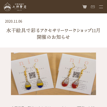
HOME
2020.11.06
オンラインショップ
水干絵具で彩るアクセサリーワークショップ11月
開催のお知らせ
商品ラインナップ
胡粉ネイル
お知らせ
絵具
最新情報
読み物
胡粉コスメ
メディア掲載
ねいる図案帖
上羽絵惣について
京花舞
日本画作品帖
会社概要
お問い合わせ
胡粉石鹸
白狐通信
想い
カタログ請求
瑞々
歴史
爪美容液
個人情報保護