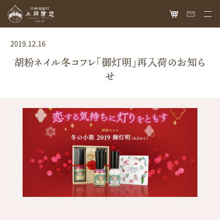
HOME
2019.12.16
オンラインショップ
胡粉ネイル冬コフレ「御灯明」再入荷のお知ら
せ
商品ラインナップ
胡粉ネイル
お知らせ
絵具
最新情報
読み物
胡粉コスメ
メディア掲載
ねいる図案帖
上羽絵惣について
京花舞
日本画作品帖
会社概要
お問い合わせ
胡粉石鹸
白狐通信
想い
カタログ請求
瑞々
歴史
爪美容液
個人情報保護