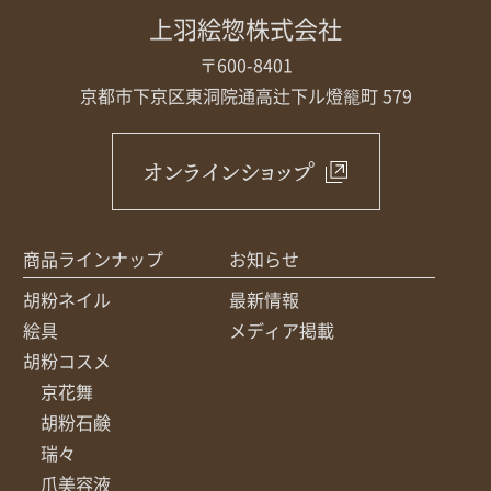
上羽絵惣株式会社
〒600-8401
京都市下京区東洞院通高辻下ル
燈籠町 579
オンラインショップ
商品ラインナップ
お知らせ
胡粉ネイル
最新情報
絵具
メディア掲載
胡粉コスメ
京花舞
胡粉石鹸
瑞々
爪美容液