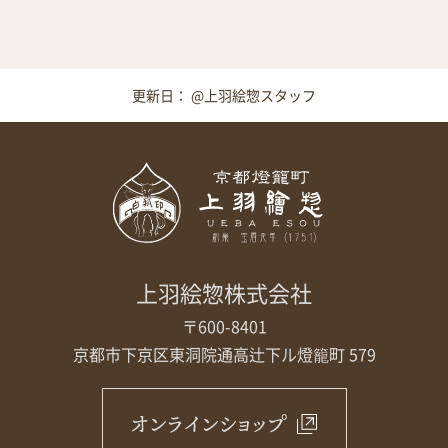
更新日： @上羽絵惣スタッフ
上羽絵惣株式会社
〒600-8401
京都市下京区東洞院通高辻下ル
燈籠町 579
オンラインショップ