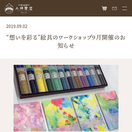
HOME
2019.09.02
オンラインショップ
“想いを彩る”絵具のワークショップ9月開催のお
知らせ
商品ラインナップ
胡粉ネイル
お知らせ
絵具
最新情報
読み物
胡粉コスメ
メディア掲載
ねいる図案帖
上羽絵惣について
京花舞
日本画作品帖
会社概要
お問い合わせ
胡粉石鹸
白狐通信
想い
カタログ請求
瑞々
歴史
爪美容液
個人情報保護