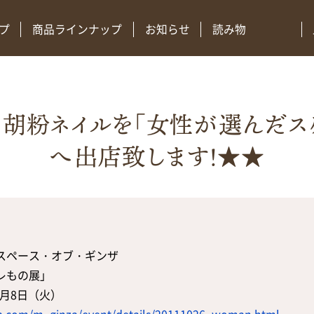
プ
商品ラインナップ
お知らせ
読み物
胡粉ネイルを「女性が選んだス
へ出店致します！★★
スペース・オブ・ギンザ
レもの展」
1月8日（火）
a.com/m_ginza/event/details/20111026_woman.html