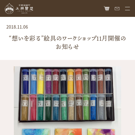
HOME
2018.11.06
オンラインショップ
“想いを彩る”絵具のワークショップ11月開催の
お知らせ
商品ラインナップ
胡粉ネイル
お知らせ
絵具
最新情報
読み物
胡粉コスメ
メディア掲載
ねいる図案帖
上羽絵惣について
京花舞
日本画作品帖
会社概要
お問い合わせ
胡粉石鹸
白狐通信
想い
カタログ請求
瑞々
歴史
爪美容液
個人情報保護