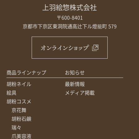
上羽絵惣株式会社
〒600-8401
京都市下京区東洞院通高辻下ル
燈籠町 579
オンラインショップ
商品ラインナップ
お知らせ
胡粉ネイル
最新情報
絵具
メディア掲載
胡粉コスメ
京花舞
胡粉石鹸
瑞々
爪美容液