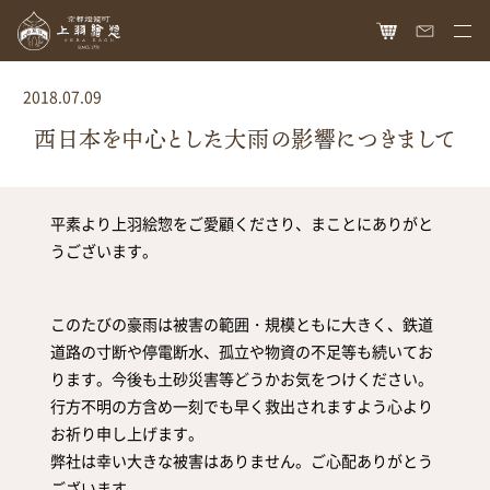
HOME
2018.07.09
オンラインショップ
西日本を中心とした大雨の影響につきまして
商品ラインナップ
平素より上羽絵惣をご愛顧くださり、まことにありがと
胡粉ネイル
お知らせ
うございます。
絵具
最新情報
読み物
胡粉コスメ
メディア掲載
このたびの豪雨は被害の範囲・規模ともに大きく、鉄道
ねいる図案帖
上羽絵惣について
京花舞
道路の寸断や停電断水、孤立や物資の不足等も続いてお
日本画作品帖
会社概要
お問い合わせ
ります。今後も土砂災害等どうかお気をつけください。
胡粉石鹸
行方不明の方含め一刻でも早く救出されますよう心より
白狐通信
想い
カタログ請求
お祈り申し上げます。
瑞々
歴史
弊社は幸い大きな被害はありません。ご心配ありがとう
爪美容液
個人情報保護
ございます。