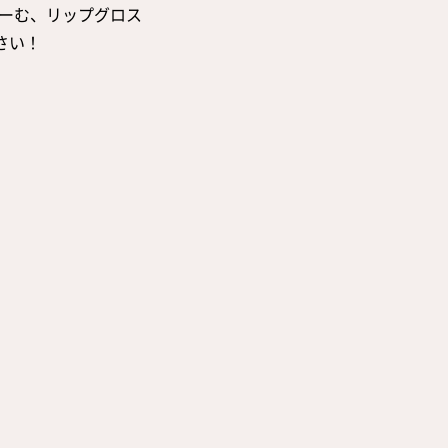
りーむ、リップグロス
さい！