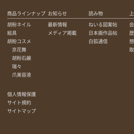
商品ラインナップ
お知らせ
読み物
上
胡粉ネイル
最新情報
ねいる図案帖
会
絵具
メディア掲載
日本画作品帖
歴
胡粉コスメ
白狐通信
想
京花舞
取
胡粉石鹸
瑞々
爪美容液
個人情報保護
サイト規約
サイトマップ