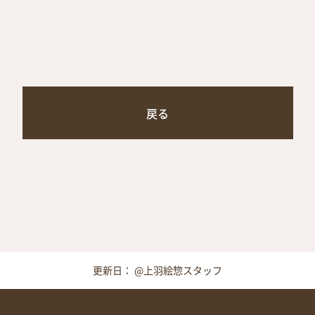
取扱店舗
サイト規約
サイトマップ
戻る
更新日： @上羽絵惣スタッフ