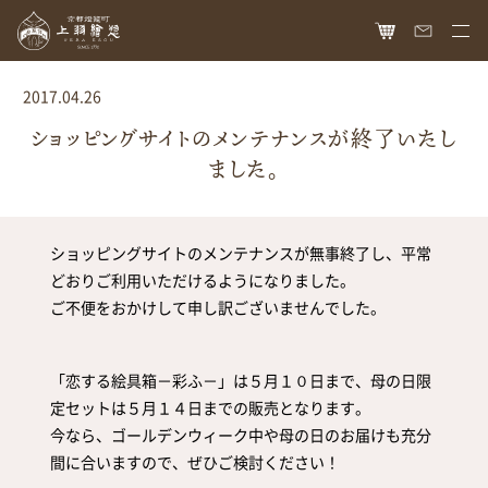
HOME
2017.04.26
オンラインショップ
ショッピングサイトのメンテナンスが終了いたし
ました。
商品ラインナップ
胡粉ネイル
お知らせ
ショッピングサイトのメンテナンスが無事終了し、平常
絵具
最新情報
読み物
どおりご利用いただけるようになりました。
ご不便をおかけして申し訳ございませんでした。
胡粉コスメ
メディア掲載
ねいる図案帖
上羽絵惣について
京花舞
日本画作品帖
会社概要
お問い合わせ
「恋する絵具箱－彩ふ－」は５月１０日まで、母の日限
胡粉石鹸
白狐通信
定セットは５月１４日までの販売となります。
想い
カタログ請求
瑞々
今なら、ゴールデンウィーク中や母の日のお届けも充分
歴史
間に合いますので、ぜひご検討ください！
爪美容液
個人情報保護