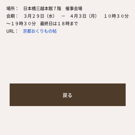
取扱店舗
場所： 日本橋三越本館７階 催事会場
サイト規約
会期： ３月２９日（水） － ４月３日（月） １０時３０分
サイトマップ
～１９時３０分 最終日は１８時まで
URL：
京都おくりもの帖
戻る