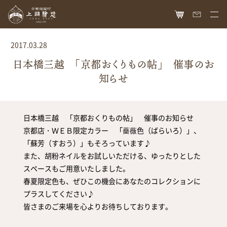
HOME
2017.03.28
オンラインショップ
日本橋三越 「京都おくりもの帖」 催事のお
知らせ
商品ラインナップ
胡粉ネイル
お知らせ
日本橋三越 「京都おくりもの帖」 催事のお知らせ
絵具
最新情報
読み物
京都店・ＷＥＢ限定カラー 「薔薇色（ばらいろ）」、
「蘇芳（すおう）」もそろっています♪
胡粉コスメ
メディア掲載
ねいる図案帖
上羽絵惣について
また、胡粉ネイルをお試しいただける、ゆったりとした
京花舞
スペースもご用意いたしました。
日本画作品帖
会社概要
お問い合わせ
春夏限定色も、ぜひこの機会にあなたのコレクションに
胡粉石鹸
白狐通信
想い
プラスしてください♪
カタログ請求
瑞々
皆さまのご来場を心よりお待ちしております。
歴史
爪美容液
個人情報保護