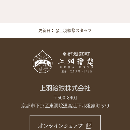
更新日： @上羽絵惣スタッフ
上羽絵惣株式会社
〒600-8401
京都市下京区東洞院通高辻下ル
燈籠町 579
オンラインショップ