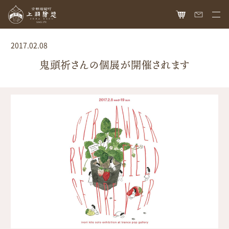
HOME
2017.02.08
オンラインショップ
鬼頭祈さんの個展が開催されます
商品ラインナップ
胡粉ネイル
お知らせ
絵具
最新情報
読み物
胡粉コスメ
メディア掲載
ねいる図案帖
上羽絵惣について
京花舞
日本画作品帖
会社概要
お問い合わせ
胡粉石鹸
白狐通信
想い
カタログ請求
瑞々
歴史
爪美容液
個人情報保護