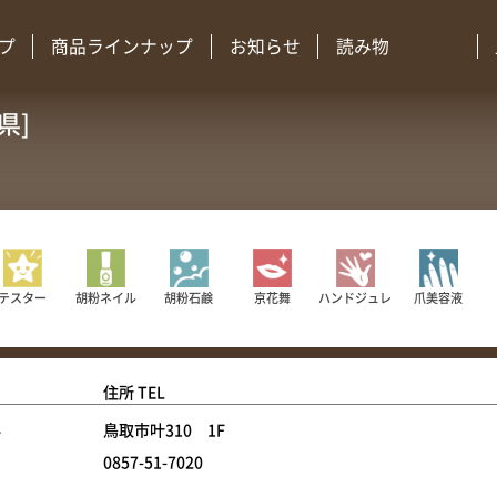
プ
商品ラインナップ
お知らせ
読み物
県]
胡粉ネイル
胡粉石鹸
京花舞
ハンドジュレ
爪美容液
テスター
住所 TEL
+
鳥取市叶310 1F
0857-51-7020