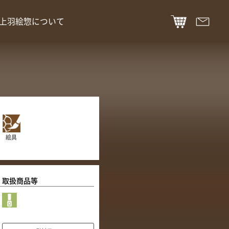
上羽絵惣について
絵具
取扱商品等