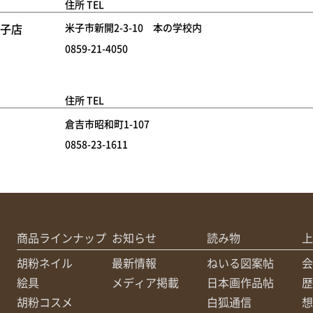
住所 TEL
米子店
米子市新開2-3-10 本の学校内
0859-21-4050
住所 TEL
倉吉市昭和町1-107
0858-23-1611
商品ラインナップ
お知らせ
読み物
上
胡粉ネイル
最新情報
ねいる図案帖
会
絵具
メディア掲載
日本画作品帖
歴
胡粉コスメ
白狐通信
想