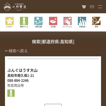
HOME
胡粉ネイル
胡粉石鹸
京花舞
ハンドジュレ
爪美容液
絵具
テスター
オンラインショップ
商品ラインナップ
検索[都道府県:高知県]
胡粉ネイル
お知らせ
←検索へ戻る
絵具
最新情報
読み物
胡粉コスメ
メディア掲載
ぶんぐはうす大山
ねいる図案帖
上羽絵惣について
高知市南久保1-21
京花舞
日本画作品帖
088-884-2246
会社概要
お問い合わせ
胡粉石鹸
取扱商品等
白狐通信
想い
カタログ請求
瑞々
歴史
爪美容液
個人情報保護