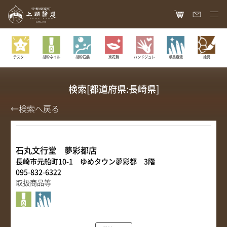
HOME
胡粉ネイル
胡粉石鹸
京花舞
ハンドジュレ
爪美容液
絵具
テスター
オンラインショップ
商品ラインナップ
検索[都道府県:長崎県]
胡粉ネイル
お知らせ
←検索へ戻る
絵具
最新情報
読み物
胡粉コスメ
メディア掲載
石丸文行堂 夢彩都店
ねいる図案帖
上羽絵惣について
長崎市元船町10-1 ゆめタウン夢彩都 3階
京花舞
日本画作品帖
095-832-6322
会社概要
お問い合わせ
胡粉石鹸
取扱商品等
白狐通信
想い
カタログ請求
瑞々
歴史
爪美容液
個人情報保護