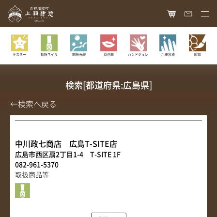
HOME
胡粉ネイル
胡粉石鹸
京花舞
ハンドジュレ
爪美容液
絵具
テスター
オンラインショップ
商品ラインナップ
検索[都道府県:広島県]
胡粉ネイル
お知らせ
←検索へ戻る
絵具
最新情報
読み物
胡粉コスメ
メディア掲載
中川政七商店 広島T-SITE店
ねいる図案帖
上羽絵惣について
広島市西区扇2丁目1-4 T-SITE 1F
京花舞
日本画作品帖
082-961-5370
会社概要
お問い合わせ
胡粉石鹸
取扱商品等
白狐通信
想い
カタログ請求
瑞々
歴史
爪美容液
個人情報保護