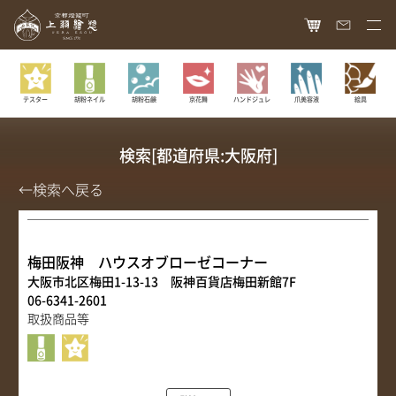
HOME
胡粉ネイル
胡粉石鹸
京花舞
ハンドジュレ
爪美容液
絵具
テスター
オンラインショップ
商品ラインナップ
検索[都道府県:大阪府]
胡粉ネイル
お知らせ
←検索へ戻る
絵具
最新情報
読み物
胡粉コスメ
メディア掲載
梅田阪神 ハウスオブローゼコーナー
ねいる図案帖
上羽絵惣について
大阪市北区梅田1-13-13 阪神百貨店梅田新館7F
京花舞
日本画作品帖
06-6341-2601
会社概要
お問い合わせ
胡粉石鹸
取扱商品等
白狐通信
想い
カタログ請求
瑞々
歴史
爪美容液
個人情報保護