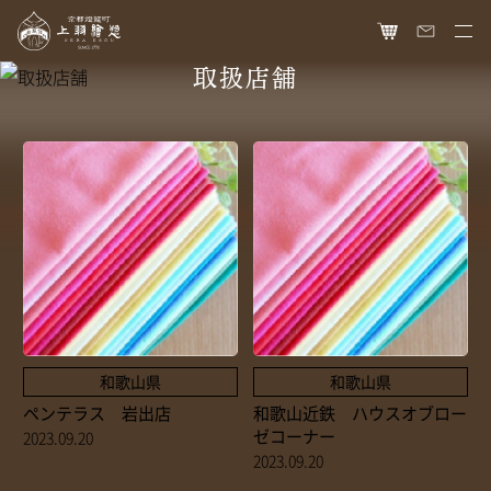
取扱店舗
HOME
オンラインショップ
商品ラインナップ
胡粉ネイル
お知らせ
絵具
最新情報
読み物
胡粉コスメ
メディア掲載
ねいる図案帖
上羽絵惣について
京花舞
日本画作品帖
会社概要
お問い合わせ
和歌山県
和歌山県
胡粉石鹸
白狐通信
ペンテラス 岩出店
和歌山近鉄 ハウスオブロー
想い
カタログ請求
ゼコーナー
瑞々
2023.09.20
歴史
2023.09.20
爪美容液
個人情報保護