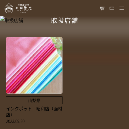
取扱店舗
HOME
オンラインショップ
商品ラインナップ
胡粉ネイル
お知らせ
絵具
最新情報
読み物
胡粉コスメ
メディア掲載
ねいる図案帖
上羽絵惣について
京花舞
日本画作品帖
会社概要
お問い合わせ
山梨県
胡粉石鹸
白狐通信
インクポット 昭和店（画材
想い
カタログ請求
店）
瑞々
歴史
2023.09.20
爪美容液
個人情報保護