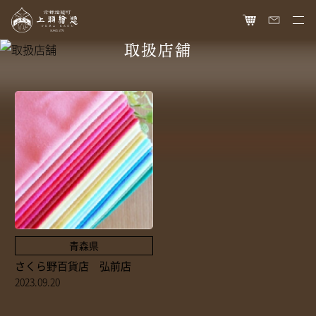
取扱店舗
HOME
オンラインショップ
商品ラインナップ
胡粉ネイル
お知らせ
絵具
最新情報
読み物
胡粉コスメ
メディア掲載
ねいる図案帖
上羽絵惣について
京花舞
日本画作品帖
会社概要
お問い合わせ
青森県
胡粉石鹸
白狐通信
さくら野百貨店 弘前店
想い
カタログ請求
瑞々
2023.09.20
歴史
爪美容液
個人情報保護