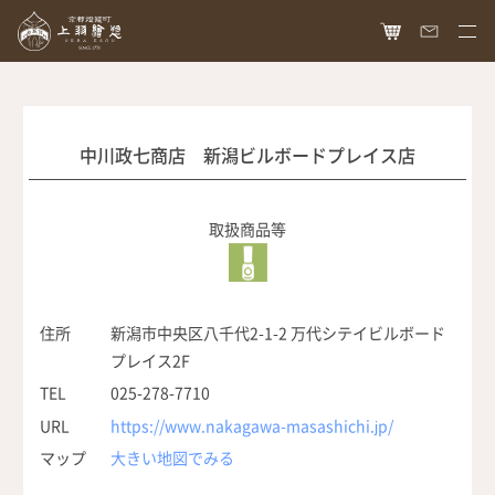
HOME
オンラインショップ
中川政七商店 新潟ビルボードプレイス店
商品ラインナップ
胡粉ネイル
取扱商品等
お知らせ
絵具
最新情報
読み物
胡粉コスメ
メディア掲載
ねいる図案帖
上羽絵惣について
住所
新潟市中央区八千代2-1-2 万代シテイビルボード
京花舞
プレイス2F
日本画作品帖
会社概要
お問い合わせ
TEL
025-278-7710
胡粉石鹸
白狐通信
想い
URL
https://www.nakagawa-masashichi.jp/
カタログ請求
瑞々
マップ
大きい地図でみる
歴史
爪美容液
個人情報保護