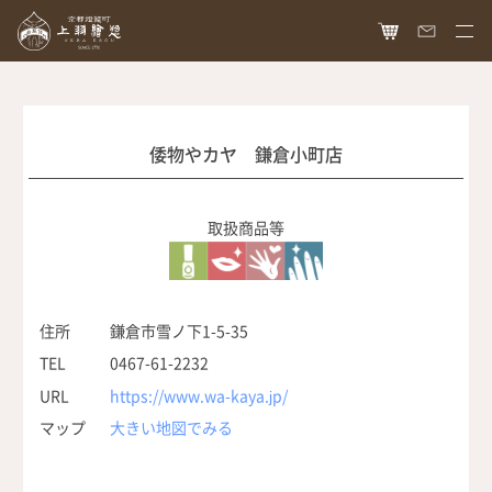
HOME
オンラインショップ
倭物やカヤ 鎌倉小町店
商品ラインナップ
胡粉ネイル
取扱商品等
お知らせ
絵具
最新情報
読み物
胡粉コスメ
メディア掲載
ねいる図案帖
上羽絵惣について
住所
鎌倉市雪ノ下1-5-35
京花舞
TEL
0467-61-2232
日本画作品帖
会社概要
お問い合わせ
胡粉石鹸
URL
https://www.wa-kaya.jp/
白狐通信
想い
マップ
大きい地図でみる
カタログ請求
瑞々
歴史
爪美容液
個人情報保護