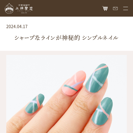
HOME
2024.04.17
オンラインショップ
シャープなラインが神秘的 シンプルネイル
商品ラインナップ
胡粉ネイル
お知らせ
絵具
最新情報
読み物
胡粉コスメ
メディア掲載
ねいる図案帖
上羽絵惣について
京花舞
日本画作品帖
会社概要
お問い合わせ
胡粉石鹸
白狐通信
想い
カタログ請求
瑞々
歴史
爪美容液
個人情報保護