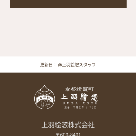
更新日： @上羽絵惣スタッフ
上羽絵惣株式会社
〒600-8401