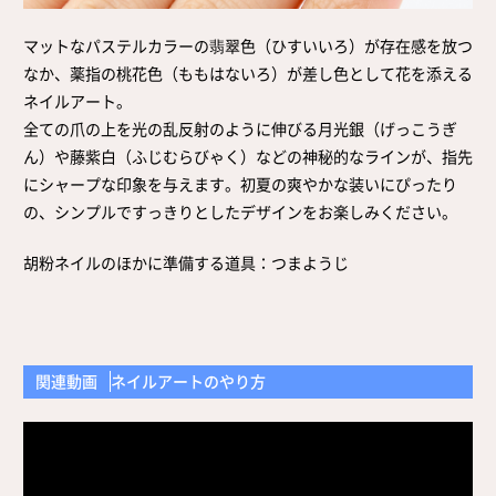
取扱店舗
サイト規約
マットなパステルカラーの翡翠色（ひすいいろ）が存在感を放つ
サイトマップ
なか、薬指の桃花色（ももはないろ）が差し色として花を添える
ネイルアート。
全ての爪の上を光の乱反射のように伸びる月光銀（げっこうぎ
ん）や藤紫白（ふじむらびゃく）などの神秘的なラインが、指先
にシャープな印象を与えます。初夏の爽やかな装いにぴったり
の、シンプルですっきりとしたデザインをお楽しみください。
胡粉ネイルのほかに準備する道具：つまようじ
関連動画
ネイルアートのやり方