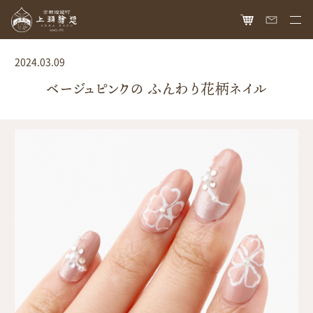
HOME
2024.03.09
オンラインショップ
ベージュピンクの ふんわり花柄ネイル
商品ラインナップ
胡粉ネイル
お知らせ
絵具
最新情報
読み物
胡粉コスメ
メディア掲載
ねいる図案帖
上羽絵惣について
京花舞
日本画作品帖
会社概要
お問い合わせ
胡粉石鹸
白狐通信
想い
カタログ請求
瑞々
歴史
爪美容液
個人情報保護