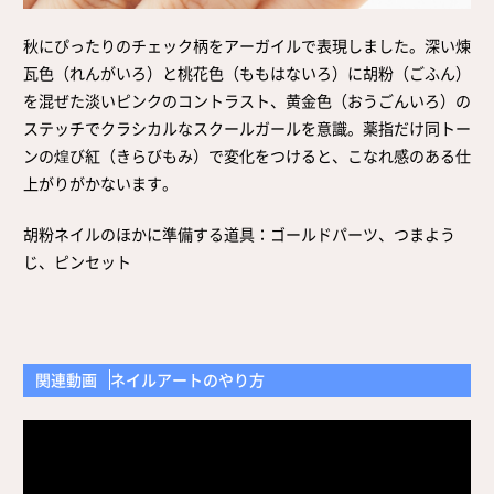
取扱店舗
サイト規約
秋にぴったりのチェック柄をアーガイルで表現しました。深い煉
サイトマップ
瓦色（れんがいろ）と桃花色（ももはないろ）に胡粉（ごふん）
を混ぜた淡いピンクのコントラスト、黄金色（おうごんいろ）の
ステッチでクラシカルなスクールガールを意識。薬指だけ同トー
ンの煌び紅（きらびもみ）で変化をつけると、こなれ感のある仕
上がりがかないます。
胡粉ネイルのほかに準備する道具：ゴールドパーツ、つまよう
じ、ピンセット
関連動画
ネイルアートのやり方