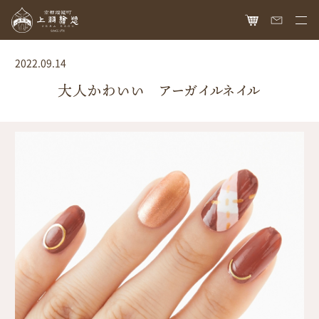
HOME
2022.09.14
オンラインショップ
大人かわいい アーガイルネイル
商品ラインナップ
胡粉ネイル
お知らせ
絵具
最新情報
読み物
胡粉コスメ
メディア掲載
ねいる図案帖
上羽絵惣について
京花舞
日本画作品帖
会社概要
お問い合わせ
胡粉石鹸
白狐通信
想い
カタログ請求
瑞々
歴史
爪美容液
個人情報保護