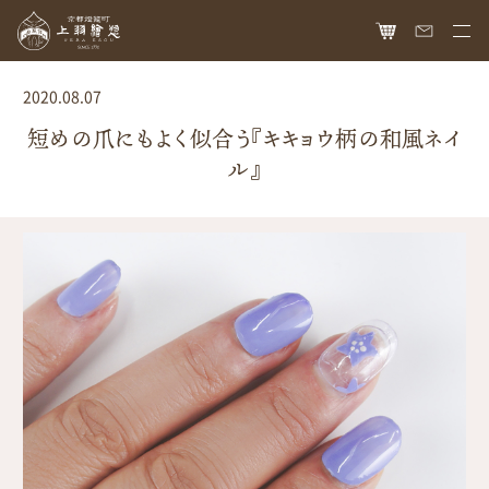
HOME
2020.08.07
オンラインショップ
短めの爪にもよく似合う『キキョウ柄の和風ネイ
ル』
商品ラインナップ
胡粉ネイル
お知らせ
絵具
最新情報
読み物
胡粉コスメ
メディア掲載
ねいる図案帖
上羽絵惣について
京花舞
日本画作品帖
会社概要
お問い合わせ
胡粉石鹸
白狐通信
想い
カタログ請求
瑞々
歴史
爪美容液
個人情報保護