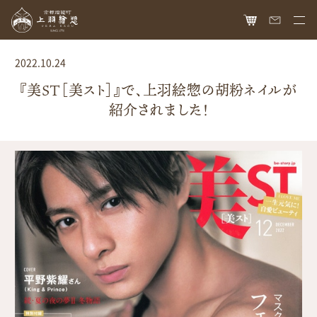
HOME
2022.10.24
オンラインショップ
『美ST［美スト］』で、上羽絵惣の胡粉ネイルが
紹介されました！
商品ラインナップ
胡粉ネイル
お知らせ
絵具
最新情報
読み物
胡粉コスメ
メディア掲載
ねいる図案帖
上羽絵惣について
京花舞
日本画作品帖
会社概要
お問い合わせ
胡粉石鹸
白狐通信
想い
カタログ請求
瑞々
歴史
爪美容液
個人情報保護