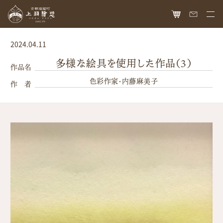
HOME
2024.04.11
オンラインショップ
多様な絵具を使用した作品（3）
作品名
色彩作家・内藤麻美子
商品ラインナップ
作 者
胡粉ネイル
お知らせ
絵具
最新情報
読み物
胡粉コスメ
メディア掲載
ねいる図案帖
上羽絵惣について
京花舞
日本画作品帖
会社概要
お問い合わせ
胡粉石鹸
白狐通信
想い
カタログ請求
瑞々
歴史
爪美容液
個人情報保護