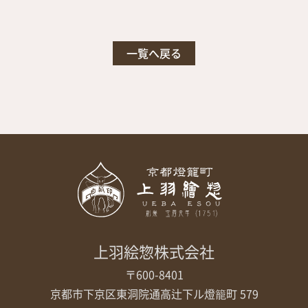
一覧へ戻る
上羽絵惣株式会社
〒600-8401
京都市下京区東洞院通高辻下ル
燈籠町 579