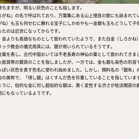
持ちますが、明るい灰色のことも指します。
ろがね」の名で呼ばれており、万葉集にある山上憶良の歌にも詠まれて
がね）も玉も何せむに勝れる宝子にしかめやも～金銀も玉もどうして子
ったのは近世になってからです。
、金よりも高価なものとして扱われていたようで、また白金（しろかね
リック教会の儀式用具には、銀が用いられているそうです。
金属を表し、古代中国おいては不老長寿の神仙の薬として扱われてきま
大抵貨幣の銀貨のことを指しましたが、一方では、金も銀も染色の形容
っぽい灰色を表す色名に使われ始めました。しかし、顔料名の「銀朱」
白の美称で、「燻し銀」はくすんだ色を珍重していることを指していま
ように、俗的な金に対し超俗的な銀は、黒く変色する渋さが枯淡閑寂の
詞にもなっているようです。