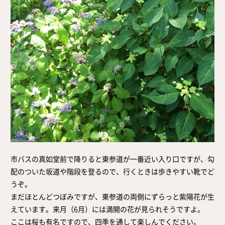
市バスの真如堂前で降りると東参道が一番近い入り口ですが、勾
配のついた坂道や階段を登るので、行くときは歩きやすい靴でど
うぞ。
まだほとんどつぼみですが、東参道の両側にずらっと紫陽花が生
えています。来月（6月）には満開の花が見られそうですよ。
ここは桜も有名ですので、四季を通して楽しんでください。