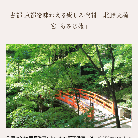
古都 京都を味わえる癒しの空間 北野天満
宮「もみじ苑」
学問の神様 菅原道真を祀った北野天満宮には、約350本のもみじ