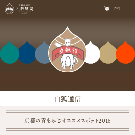
HOME
オンラインショップ
商品ラインナップ
胡粉ネイル
お知らせ
絵具
最新情報
読み物
胡粉コスメ
メディア掲載
ねいる図案帖
上羽絵惣について
白狐通信
京花舞
日本画作品帖
会社概要
お問い合わせ
胡粉石鹸
白狐通信
想い
カタログ請求
京都の青もみじオススメスポット2018
瑞々
歴史
爪美容液
個人情報保護