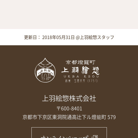
更新日： 2018年05月31日 @上羽絵惣スタッフ
上羽絵惣株式会社
〒600-8401
京都市下京区東洞院通高辻下ル
燈籠町 579