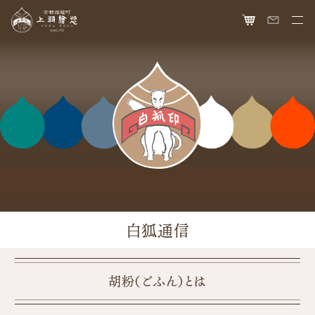
HOME
オンラインショップ
商品ラインナップ
胡粉ネイル
お知らせ
絵具
最新情報
読み物
胡粉コスメ
メディア掲載
ねいる図案帖
上羽絵惣について
白狐通信
京花舞
日本画作品帖
会社概要
お問い合わせ
胡粉石鹸
白狐通信
想い
カタログ請求
胡粉（ごふん）とは
瑞々
歴史
爪美容液
個人情報保護