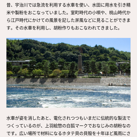
昔、宇治川では急流を利用する水車を使い、水田に用水を引き精
米や製粉をおこなっていました。室町時代の小唄や、桃山時代か
ら江戸時代にかけての風景を記した屏風などに見ることができま
す。その水車を利用し、胡粉作りもおこなわれてきました。
水車が姿を消したあと、電化されつつもいまだに伝統的な製法で
つくっているのが、上羽絵惣の白狐マークでおなじみの胡粉なの
です。広い場所で材料になるホタテ貝の貝殻を十年ほど風雨にさ