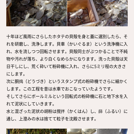
十年ほど風雨にさらしたホタテの貝殻を身と蓋に選別したら、そ
れを研磨し、洗浄します。貝車（かいぐるま）という洗浄機に入
れ、水を流しつつ回転させます。貝殻同士がぶつかることで不純
物や汚れが落ち、より白くなめらかになります。洗った貝殻は天
日干しにし、荒く砕いて粉砕機に入れ、さらに5ミリ程の大きさ
にします。
次に胴搗（どうづき）というスタンプ式の粉砕機でさらに細かく
します。この工程を昔は水車でおこなっていたようです。
そしてさらにボールミルという回転式の粉砕機に石と地下水を入
れて泥状にしていきます。
水と混ざった泥状の胡粉は撹拌（かくはん）し、篩（ふるい）に
通し、上澄みの水は捨てて粒子を沈殿させます。