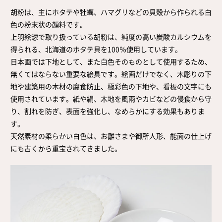
取扱店舗
胡粉は、主にホタテや牡蠣、ハマグリなどの貝殻から作られる白
サイト規約
色の粉末状の顔料です。
サイトマップ
上羽絵惣で取り扱っている胡粉は、純度の高い炭酸カルシウムを
得られる、北海道のホタテ貝を100％使用しています。
日本画では下地として、また白色そのものとして使用するため、
無くてはならない重要な絵具です。絵画だけでなく、木彫りの下
地や建築用の木材の腐食防止、極彩色の下地や、看板の文字にも
使用されています。紙や絹、木地を風雨やカビなどの侵食から守
り、割れを防ぎ、表面を強化し、なめらかにする効果もありま
す。
天然素材の柔らかい白色は、お雛さまや御所人形、能面の仕上げ
にも古くから重宝されてきました。